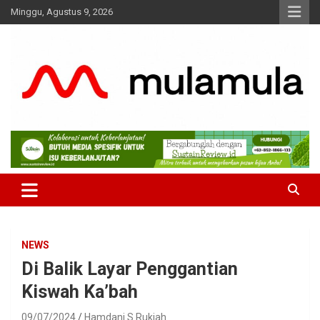
Skip
Minggu, Agustus 9, 2026
to
content
Medianya para Gen Z
MulaMula
NEWS
Di Balik Layar Penggantian
Kiswah Ka’bah
09/07/2024
Hamdani S Rukiah