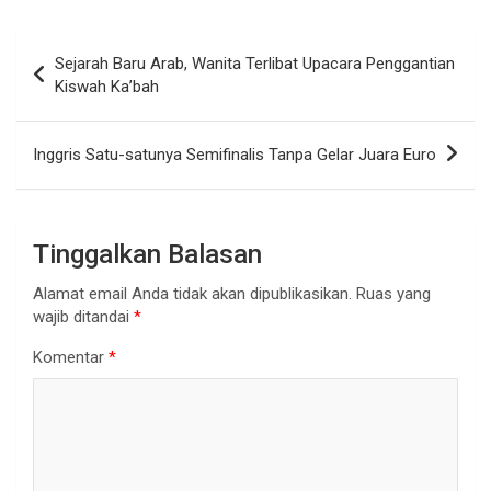
Navigasi
Sejarah Baru Arab, Wanita Terlibat Upacara Penggantian
pos
Kiswah Ka’bah
Inggris Satu-satunya Semifinalis Tanpa Gelar Juara Euro
Tinggalkan Balasan
Alamat email Anda tidak akan dipublikasikan.
Ruas yang
wajib ditandai
*
Komentar
*