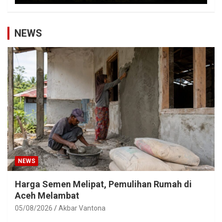
NEWS
NEWS
Harga Semen Melipat, Pemulihan Rumah di
Aceh Melambat
05/08/2026
Akbar Vantona