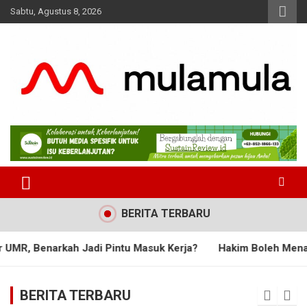
Skip
Sabtu, Agustus 8, 2026
to
content
Medianya para Gen Z
MulaMula
BERITA TERBARU
 Pintu Masuk Kerja?
Hakim Boleh Menafsirkan, tetapi Tak B
BERITA TERBARU