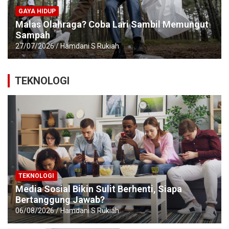
GAYA HIDUP
Malas Olahraga? Coba Lari Sambil Memungut
Sampah
27/07/2026
Hamdani S Rukiah
TEKNOLOGI
TEKNOLOGI
Media Sosial Bikin Sulit Berhenti, Siapa
Bertanggung Jawab?
06/08/2026
Hamdani S Rukiah