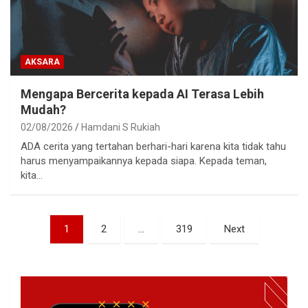
AKSARA
Mengapa Bercerita kepada AI Terasa Lebih
Mudah?
02/08/2026
Hamdani S Rukiah
ADA cerita yang tertahan berhari-hari karena kita tidak tahu
harus menyampaikannya kepada siapa. Kepada teman,
kita…
Paginasi
1
2
…
319
Next
pos