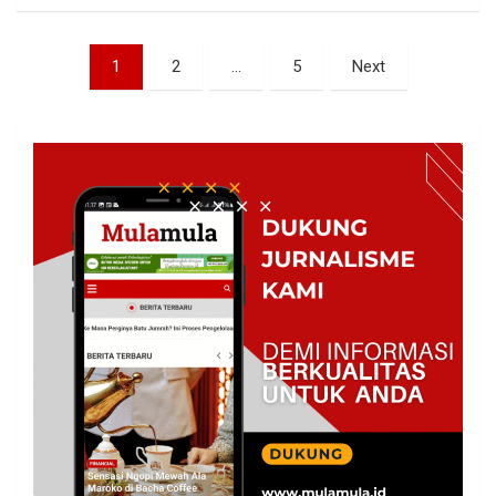
Paginasi
1
2
…
5
Next
pos