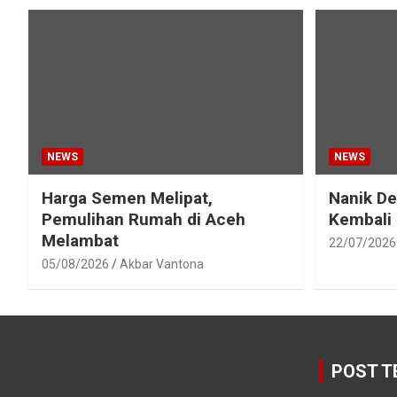
NEWS
NEWS
Harga Semen Melipat,
Nanik D
Pemulihan Rumah di Aceh
Kembali
Melambat
22/07/2026
05/08/2026
Akbar Vantona
POST T