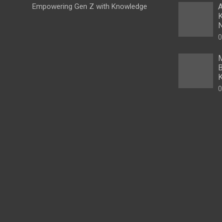
Empowering Gen Z with Knowledge
A
K
N
0
M
B
K
0