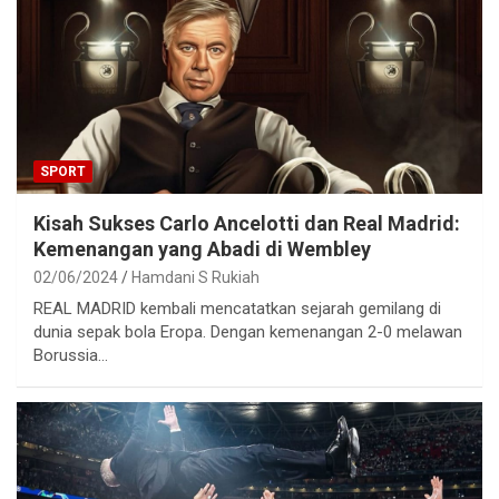
SPORT
Kisah Sukses Carlo Ancelotti dan Real Madrid:
Kemenangan yang Abadi di Wembley
02/06/2024
Hamdani S Rukiah
REAL MADRID kembali mencatatkan sejarah gemilang di
dunia sepak bola Eropa. Dengan kemenangan 2-0 melawan
Borussia…