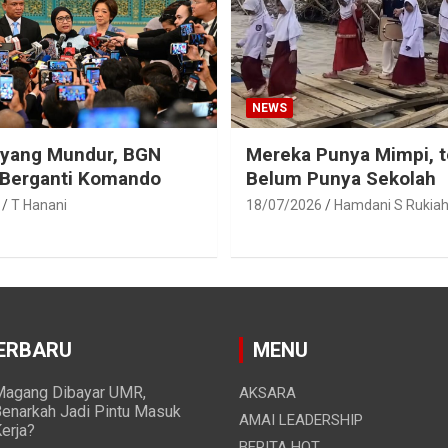
NEWS
eyang Mundur, BGN
Mereka Punya Mimpi, t
 Berganti Komando
Belum Punya Sekolah
T Hanani
18/07/2026
Hamdani S Rukia
ERBARU
MENU
agang Dibayar UMR,
AKSARA
enarkah Jadi Pintu Masuk
AMAI LEADERSHIP
erja?
BERITA HOT