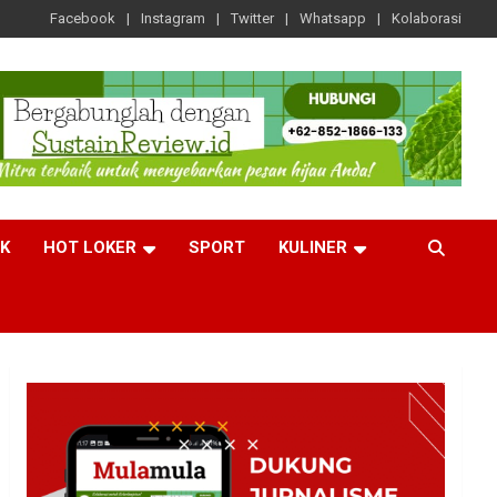
Facebook
Instagram
Twitter
Whatsapp
Kolaborasi
CK
HOT LOKER
SPORT
KULINER