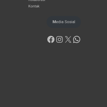
Kontak
M
edia Sosial
Facebook
Instagram
X
WhatsAp