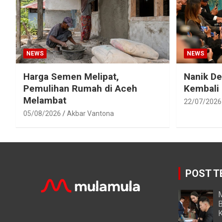
NEWS
NEWS
Harga Semen Melipat,
Nanik D
Pemulihan Rumah di Aceh
Kembali
Melambat
22/07/2026
05/08/2026
Akbar Vantona
POST T
M
B
K