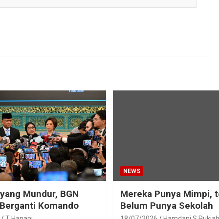
NEWS
eyang Mundur, BGN
Mereka Punya Mimpi, t
 Berganti Komando
Belum Punya Sekolah
T Hanani
18/07/2026
Hamdani S Rukia