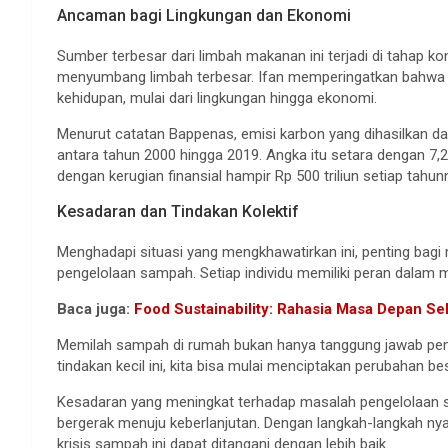
Ancaman bagi Lingkungan dan Ekonomi
Sumber terbesar dari limbah makanan ini terjadi di tahap k
menyumbang limbah terbesar. Ifan memperingatkan bahw
kehidupan, mulai dari lingkungan hingga ekonomi.
Menurut catatan Bappenas, emisi karbon yang dihasilkan dar
antara tahun 2000 hingga 2019. Angka itu setara dengan 7,29
dengan kerugian finansial hampir Rp 500 triliun setiap tahun
Kesadaran dan Tindakan Kolektif
Menghadapi situasi yang mengkhawatirkan ini, penting bag
pengelolaan sampah. Setiap individu memiliki peran dalam m
Baca juga:
Food Sustainability: Rahasia Masa Depan Se
Memilah sampah di rumah bukan hanya tanggung jawab pemer
tindakan kecil ini, kita bisa mulai menciptakan perubahan bes
Kesadaran yang meningkat terhadap masalah pengelolaan
bergerak menuju keberlanjutan. Dengan langkah-langkah nyat
krisis sampah ini dapat ditangani dengan lebih baik.