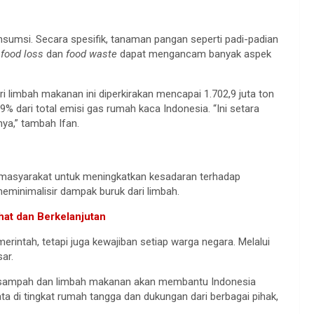
onsumsi. Secara spesifik, tanaman pangan seperti padi-padian
a
food loss
dan
food waste
dapat mengancam banyak aspek
i limbah makanan ini diperkirakan mencapai 1.702,9 juta ton
% dari total emisi gas rumah kaca Indonesia. “Ini setara
nya,” tambah Ifan.
i masyarakat untuk meningkatkan kesadaran terhadap
eminimalisir dampak buruk dari limbah.
hat dan Berkelanjutan
intah, tetapi juga kewajiban setiap warga negara. Melalui
ar.
 sampah dan limbah makanan akan membantu Indonesia
a di tingkat rumah tangga dan dukungan dari berbagai pihak,