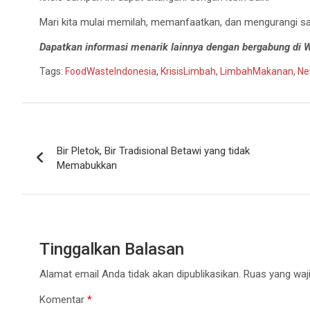
Mari kita mulai memilah, memanfaatkan, dan mengurangi s
Dapatkan informasi menarik lainnya dengan bergabung di
Tags:
FoodWasteIndonesia
,
KrisisLimbah
,
LimbahMakanan
,
Ne
Navigasi
Bir Pletok, Bir Tradisional Betawi yang tidak
pos
Memabukkan
Tinggalkan Balasan
Alamat email Anda tidak akan dipublikasikan.
Ruas yang waji
Komentar
*