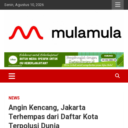
Skip
Senin, Agustus 10, 2026
to
content
Medianya para Gen Z
MulaMula
NEWS
Angin Kencang, Jakarta
Terhempas dari Daftar Kota
Terpolusi Dunia