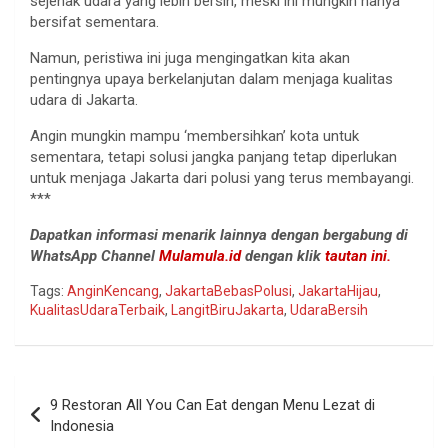
sejenak udara yang lebih bersih, meski ini mungkin hanya
bersifat sementara.
Namun, peristiwa ini juga mengingatkan kita akan
pentingnya upaya berkelanjutan dalam menjaga kualitas
udara di Jakarta.
Angin mungkin mampu ‘membersihkan’ kota untuk
sementara, tetapi solusi jangka panjang tetap diperlukan
untuk menjaga Jakarta dari polusi yang terus membayangi.
***
Dapatkan informasi menarik lainnya dengan bergabung di
WhatsApp Channel
Mulamula.id
dengan klik
tautan ini.
Tags:
AnginKencang
,
JakartaBebasPolusi
,
JakartaHijau
,
KualitasUdaraTerbaik
,
LangitBiruJakarta
,
UdaraBersih
Navigasi
9 Restoran All You Can Eat dengan Menu Lezat di
pos
Indonesia