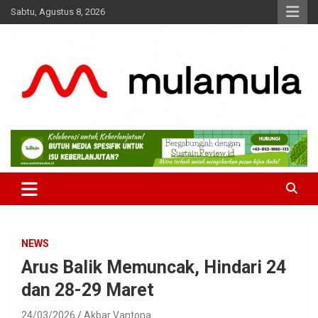
Skip
Sabtu, Agustus 8, 2026
to
content
Medianya para Gen Z
MulaMula
NEWS
Arus Balik Memuncak, Hindari 24
dan 28-29 Maret
24/03/2026
Akbar Vantona