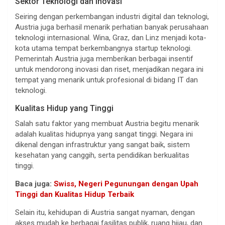
Sektor Teknologi dan Inovasi
Seiring dengan perkembangan industri digital dan teknologi,
Austria juga berhasil menarik perhatian banyak perusahaan
teknologi internasional. Wina, Graz, dan Linz menjadi kota-
kota utama tempat berkembangnya startup teknologi.
Pemerintah Austria juga memberikan berbagai insentif
untuk mendorong inovasi dan riset, menjadikan negara ini
tempat yang menarik untuk profesional di bidang IT dan
teknologi.
Kualitas Hidup yang Tinggi
Salah satu faktor yang membuat Austria begitu menarik
adalah kualitas hidupnya yang sangat tinggi. Negara ini
dikenal dengan infrastruktur yang sangat baik, sistem
kesehatan yang canggih, serta pendidikan berkualitas
tinggi.
Baca juga:
Swiss, Negeri Pegunungan dengan Upah
Tinggi dan Kualitas Hidup Terbaik
Selain itu, kehidupan di Austria sangat nyaman, dengan
akses mudah ke berbagai fasilitas publik, ruang hijau, dan