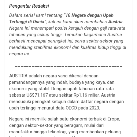
Pengantar Redaksi
Dalam serial kami tentang
“10 Negara dengan Upah
Tertinggi di Dunia”
, kali ini kami akan membahas
Austria.
Negara ini menempati posisi ketujuh dengan gaji rata-rata
tahunan yang cukup tinggi. Temukan bagaimana Austria
berhasil mencapai peringkat ini, serta sektor-sektor yang
mendukung stabilitas ekonomi dan kualitas hidup tinggi di
negara ini.
_______________________________________
AUSTRIA adalah negara yang dikenal dengan
pemandangannya yang indah, budaya yang kaya, dan
ekonomi yang stabil. Dengan upah tahunan rata-rata
sebesar US$71.167 atau sekitar Rp1,16 miliar, Austria
menduduki peringkat ketujuh dalam daftar negara dengan
upah tertinggi menurut data OECD pada 2023.
Negara ini memiliki salah satu ekonomi terbaik di Eropa,
dengan sektor-sektor yang beragam, mulai dari
manufaktur hingga teknologi, yang memberikan peluang