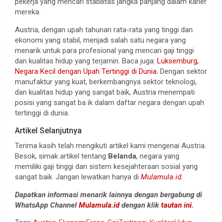
pekerja yang mencari stabilitas jangka panjang dalam karier
mereka.
Austria, dengan upah tahunan rata-rata yang tinggi dan
ekonomi yang stabil, menjadi salah satu negara yang
menarik untuk para profesional yang mencari gaji tinggi
dan kualitas hidup yang terjamin. Baca juga:
Luksemburg,
Negara Kecil dengan Upah Tertinggi di Dunia
. Dengan sektor
manufaktur yang kuat, berkembangnya sektor teknologi,
dan kualitas hidup yang sangat baik, Austria menempati
posisi yang sangat ba ik dalam daftar negara dengan upah
tertinggi di dunia.
Artikel Selanjutnya
Terima kasih telah mengikuti artikel kami mengenai Austria.
Besok, simak artikel tentang
Belanda
, negara yang
memiliki gaji tinggi dan sistem kesejahteraan sosial yang
sangat baik. Jangan lewatkan hanya di
Mulamula.id.
Dapatkan informasi menarik lainnya dengan bergabung di
WhatsApp Channel
Mulamula.id
dengan klik
tautan ini.