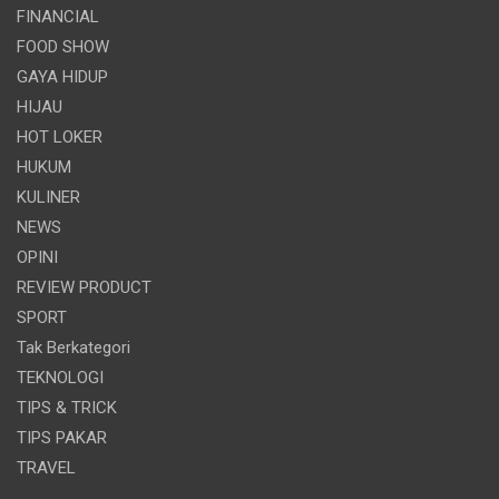
FINANCIAL
FOOD SHOW
GAYA HIDUP
HIJAU
HOT LOKER
HUKUM
KULINER
NEWS
OPINI
REVIEW PRODUCT
SPORT
Tak Berkategori
TEKNOLOGI
TIPS & TRICK
TIPS PAKAR
TRAVEL