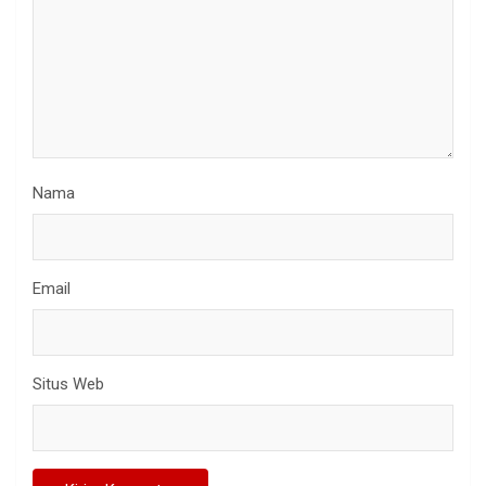
Nama
Email
Situs Web