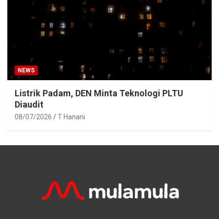
NEWS
Listrik Padam, DEN Minta Teknologi PLTU
Diaudit
08/07/2026
T Hanani