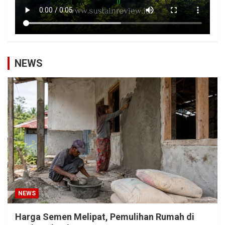
NEWS
NEWS
Harga Semen Melipat, Pemulihan Rumah di