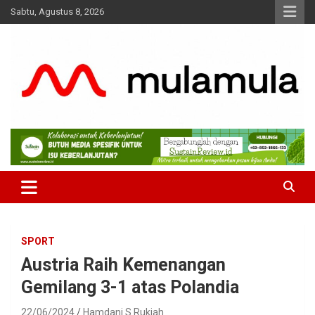
Skip
Sabtu, Agustus 8, 2026
to
content
Medianya para Gen Z
MulaMula
SPORT
Austria Raih Kemenangan
Gemilang 3-1 atas Polandia
22/06/2024
Hamdani S Rukiah