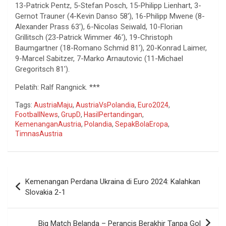
13-Patrick Pentz, 5-Stefan Posch, 15-Philipp Lienhart, 3-
Gernot Trauner (4-Kevin Danso 58′), 16-Philipp Mwene (8-
Alexander Prass 63′), 6-Nicolas Seiwald, 10-Florian
Grillitsch (23-Patrick Wimmer 46′), 19-Christoph
Baumgartner (18-Romano Schmid 81′), 20-Konrad Laimer,
9-Marcel Sabitzer, 7-Marko Arnautovic (11-Michael
Gregoritsch 81′).
Pelatih: Ralf Rangnick. ***
Tags:
AustriaMaju
,
AustriaVsPolandia
,
Euro2024
,
FootballNews
,
GrupD
,
HasilPertandingan
,
KemenanganAustria
,
Polandia
,
SepakBolaEropa
,
TimnasAustria
Navigasi
Kemenangan Perdana Ukraina di Euro 2024: Kalahkan
pos
Slovakia 2-1
Big Match Belanda – Perancis Berakhir Tanpa Gol