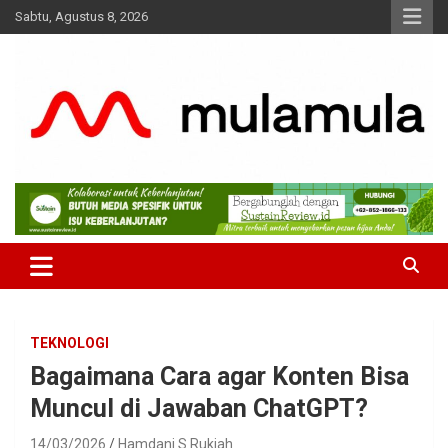
Skip
Sabtu, Agustus 8, 2026
to
content
Medianya para Gen Z
MulaMula
TEKNOLOGI
Bagaimana Cara agar Konten Bisa
Muncul di Jawaban ChatGPT?
14/03/2026
Hamdani S Rukiah