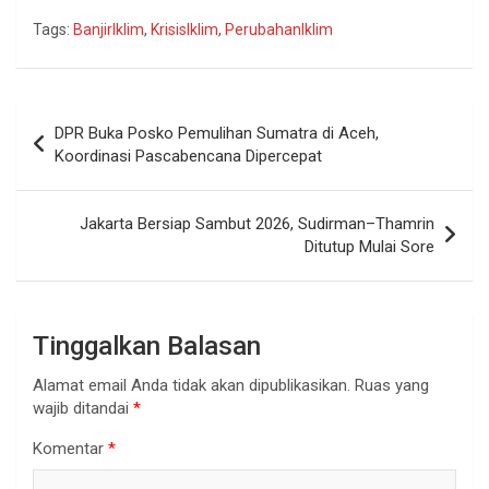
Tags:
BanjirIklim
,
KrisisIklim
,
PerubahanIklim
Navigasi
DPR Buka Posko Pemulihan Sumatra di Aceh,
pos
Koordinasi Pascabencana Dipercepat
Jakarta Bersiap Sambut 2026, Sudirman–Thamrin
Ditutup Mulai Sore
Tinggalkan Balasan
Alamat email Anda tidak akan dipublikasikan.
Ruas yang
wajib ditandai
*
Komentar
*