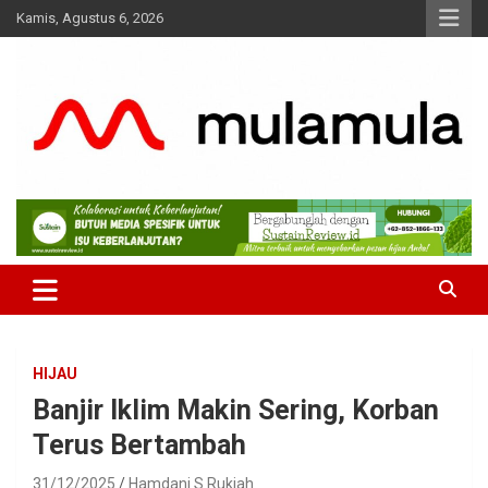
Skip
Kamis, Agustus 6, 2026
to
content
Medianya para Gen Z
MulaMula
HIJAU
Banjir Iklim Makin Sering, Korban
Terus Bertambah
31/12/2025
Hamdani S Rukiah