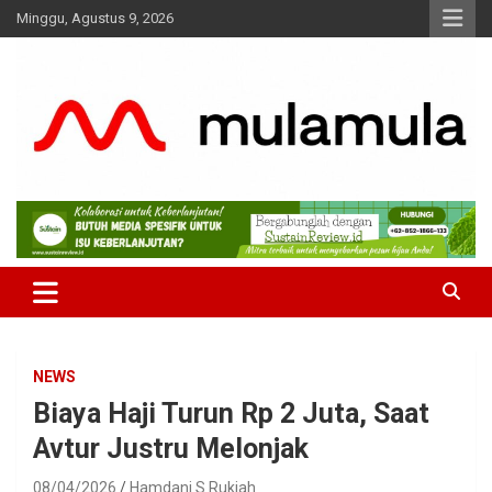
Skip
Minggu, Agustus 9, 2026
to
content
Medianya para Gen Z
MulaMula
NEWS
Biaya Haji Turun Rp 2 Juta, Saat
Avtur Justru Melonjak
08/04/2026
Hamdani S Rukiah