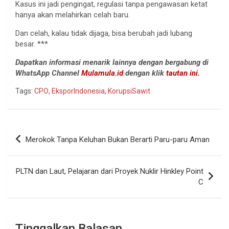
Kasus ini jadi pengingat, regulasi tanpa pengawasan ketat
hanya akan melahirkan celah baru.
Dan celah, kalau tidak dijaga, bisa berubah jadi lubang
besar. ***
Dapatkan informasi menarik lainnya dengan bergabung di
WhatsApp Channel
Mulamula.id
dengan klik
tautan ini.
Tags:
CPO
,
EksporIndonesia
,
KorupsiSawit
Navigasi
Merokok Tanpa Keluhan Bukan Berarti Paru-paru Aman
pos
PLTN dan Laut, Pelajaran dari Proyek Nuklir Hinkley Point
C
Tinggalkan Balasan