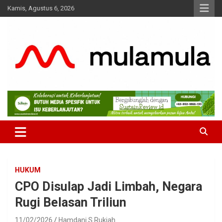
Skip
Kamis, Agustus 6, 2026
to
content
Medianya para Gen Z
MulaMula
HUKUM
CPO Disulap Jadi Limbah, Negara
Rugi Belasan Triliun
11/02/2026
Hamdani S Rukiah