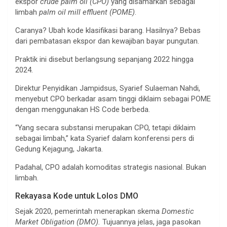
ekspor
crude palm oil (CPO)
yang disamarkan sebagai
limbah
palm oil mill effluent (POME)
.
Caranya? Ubah kode klasifikasi barang. Hasilnya? Bebas
dari pembatasan ekspor dan kewajiban bayar pungutan.
Praktik ini disebut berlangsung sepanjang 2022 hingga
2024.
Direktur Penyidikan Jampidsus, Syarief Sulaeman Nahdi,
menyebut CPO berkadar asam tinggi diklaim sebagai POME
dengan menggunakan HS Code berbeda.
“Yang secara substansi merupakan CPO, tetapi diklaim
sebagai limbah,” kata Syarief dalam konferensi pers di
Gedung Kejagung, Jakarta.
Padahal, CPO adalah komoditas strategis nasional. Bukan
limbah.
Rekayasa Kode untuk Lolos DMO
Sejak 2020, pemerintah menerapkan skema
Domestic
Market Obligation (DMO).
Tujuannya jelas, jaga pasokan