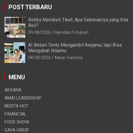
POST TERBARU
Ketika Membeli Tiket, Apa Sebenarnya yang Kita
Beli?
09/08/2026
Hamdani S Rukiah
AI Belum Tentu Mengambil Kerjamu, tapi Bisa
Mengubah Nilaimu
08/08/2026
Akbar Vantona
MENU
AKSARA
AMAI LEADERSHIP
BERITA HOT
FINANCIAL
FOOD SHOW
GAYA HIDUP