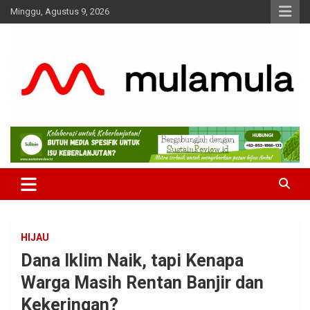
Skip
Minggu, Agustus 9, 2026
to
content
Medianya para Gen Z
MulaMula
HIJAU
Dana Iklim Naik, tapi Kenapa
Warga Masih Rentan Banjir dan
Kekeringan?