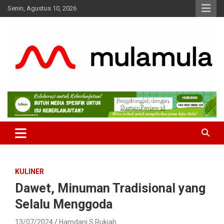
Skip
Senin, Agustus 10, 2026
to
content
Medianya para Gen Z
MulaMula
KULINER
Dawet, Minuman Tradisional yang
Selalu Menggoda
13/07/2024
Hamdani S Rukiah