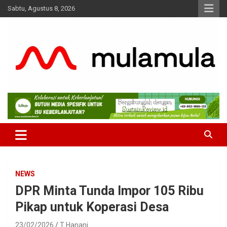
Skip
Sabtu, Agustus 8, 2026
to
content
Medianya para Gen Z
MulaMula
NEWS
DPR Minta Tunda Impor 105 Ribu
Pikap untuk Koperasi Desa
23/02/2026
T Hanani