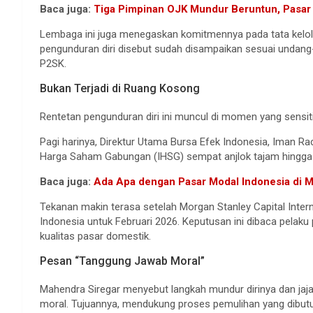
Baca juga:
Tiga Pimpinan OJK Mundur Beruntun, Pasar 
Lembaga ini juga menegaskan komitmennya pada tata kelola 
pengunduran diri disebut sudah disampaikan sesuai undan
P2SK.
Bukan Terjadi di Ruang Kosong
Rentetan pengunduran diri ini muncul di momen yang sensit
Pagi harinya, Direktur Utama Bursa Efek Indonesia, Iman Rac
Harga Saham Gabungan (IHSG) sempat anjlok tajam hing
Baca juga:
Ada Apa dengan Pasar Modal Indonesia di M
Tekanan makin terasa setelah Morgan Stanley Capital Int
Indonesia untuk Februari 2026. Keputusan ini dibaca pelaku
kualitas pasar domestik.
Pesan “Tanggung Jawab Moral”
Mahendra Siregar menyebut langkah mundur dirinya dan ja
moral. Tujuannya, mendukung proses pemulihan yang dibutuh