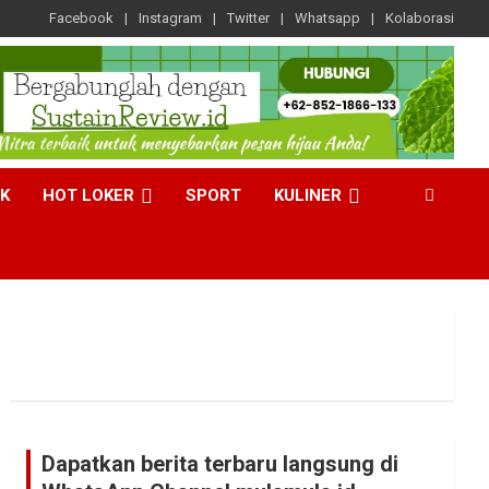
Facebook
Instagram
Twitter
Whatsapp
Kolaborasi
CK
HOT LOKER
SPORT
KULINER
Dapatkan berita terbaru langsung di