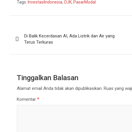
Tags:
InvestasiIndonesia
,
OJK
,
PasarModal
Navigasi
Di Balik Kecerdasan AI, Ada Listrik dan Air yang
pos
Terus Terkuras
Tinggalkan Balasan
Alamat email Anda tidak akan dipublikasikan.
Ruas yang waji
Komentar
*