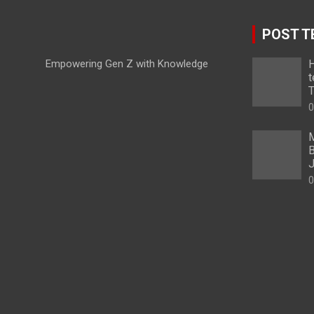
POST T
Empowering Gen Z with Knowledge
H
t
T
0
M
B
0