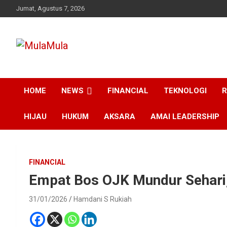
Skip
Jumat, Agustus 7, 2026
to
content
Medianya para Gen Z
MulaMula
HOME
NEWS
FINANCIAL
TEKNOLOGI
R
HIJAU
HUKUM
AKSARA
AMAI LEADERSHIP
FINANCIAL
Empat Bos OJK Mundur Sehari,
31/01/2026
Hamdani S Rukiah