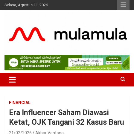
Skip
Selasa, Agustus 11, 2026
to
content
Medianya para Gen Z
MulaMula
FINANCIAL
Era Influencer Saham Diawasi
Ketat, OJK Tangani 32 Kasus Baru
21/02/2026
Akbar Vantona