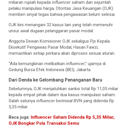
miliaran rupiah kepada
influencer
saham dan sejumlah
pelaku manipulasi harga, Otoritas Jasa Keuangan (OJK)
memberi sinyal tegas bahwa pengawasan belum selesai.
OJK kini menangani 32 kasus lain yang telah memenuhi
unsur awal dugaan pelanggaran pasar modal.
Anggota Dewan Komisioner OJK sekaligus Pjs Kepala
Eksekutif Pengawas Pasar Modal, Hasan Fawzi,
memastikan setiap perkara akan diproses sesuai aturan.
“Ada kemungkinan melibatkan
influencer
,” ujarnya di
Gedung Bursa Efek Indonesia (BEI), Jakarta.
Dari Denda ke Gelombang Penanganan Baru
Sebelumnya, OJK menjatuhkan sanksi total Rp 11,05 miliar
kepada empat pihak dalam dua kasus manipulasi saham.
Salah satunya
influencer
berinisial BVN yang didenda Rp
5,35 miliar.
Baca juga:
Influencer Saham Didenda Rp 5,35 Miliar,
OJK Bongkar Pola Transaksi Semu