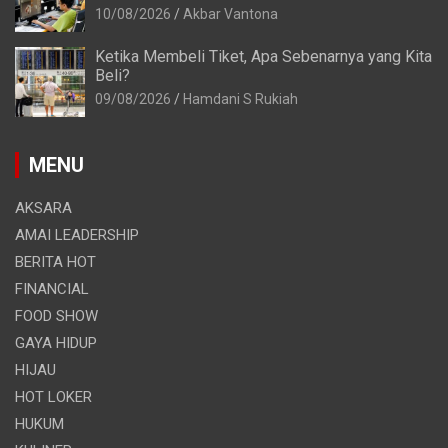
10/08/2026
Akbar Vantona
Ketika Membeli Tiket, Apa Sebenarnya yang Kita
Beli?
09/08/2026
Hamdani S Rukiah
MENU
AKSARA
AMAI LEADERSHIP
BERITA HOT
FINANCIAL
FOOD SHOW
GAYA HIDUP
HIJAU
HOT LOKER
HUKUM