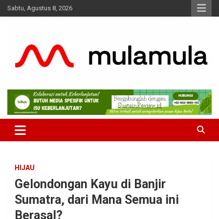
Skip
Sabtu, Agustus 8, 2026
to
content
Medianya para Gen Z
MulaMula
HIJAU
Gelondongan Kayu di Banjir
Sumatra, dari Mana Semua ini
Berasal?