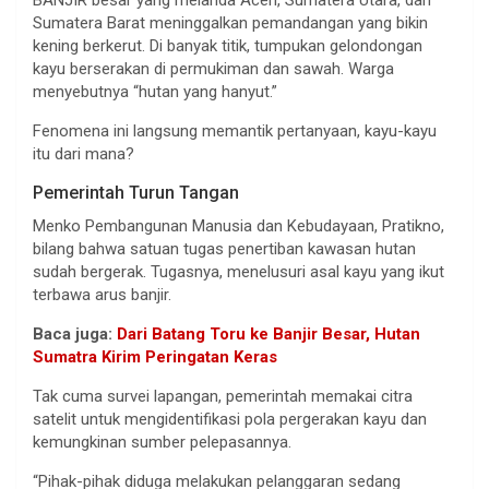
BANJIR besar yang melanda Aceh, Sumatera Utara, dan
Sumatera Barat meninggalkan pemandangan yang bikin
kening berkerut. Di banyak titik, tumpukan gelondongan
kayu berserakan di permukiman dan sawah. Warga
menyebutnya “hutan yang hanyut.”
Fenomena ini langsung memantik pertanyaan, kayu-kayu
itu dari mana?
Pemerintah Turun Tangan
Menko Pembangunan Manusia dan Kebudayaan, Pratikno,
bilang bahwa satuan tugas penertiban kawasan hutan
sudah bergerak. Tugasnya, menelusuri asal kayu yang ikut
terbawa arus banjir.
Baca juga:
Dari Batang Toru ke Banjir Besar, Hutan
Sumatra Kirim Peringatan Keras
Tak cuma survei lapangan, pemerintah memakai citra
satelit untuk mengidentifikasi pola pergerakan kayu dan
kemungkinan sumber pelepasannya.
“Pihak-pihak diduga melakukan pelanggaran sedang