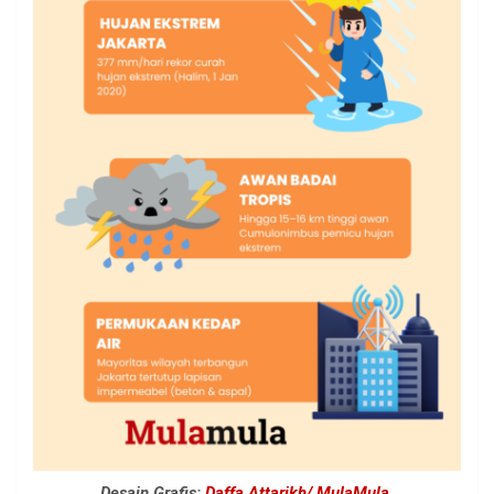
Desain Grafis:
Daffa Attarikh/ MulaMula
.