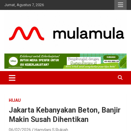
Skip
Jumat, Agustus 7, 2026
to
content
Medianya para Gen Z
MulaMula
HIJAU
Jakarta Kebanyakan Beton, Banjir
Makin Susah Dihentikan
06/02/2026
Hamdani S Rukiah