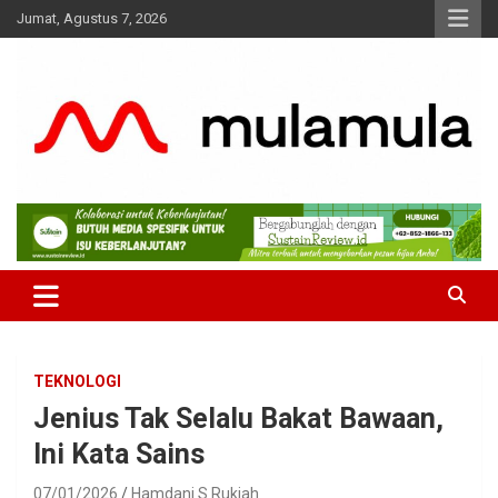
Skip
Jumat, Agustus 7, 2026
to
content
Medianya para Gen Z
MulaMula
TEKNOLOGI
Jenius Tak Selalu Bakat Bawaan,
Ini Kata Sains
07/01/2026
Hamdani S Rukiah