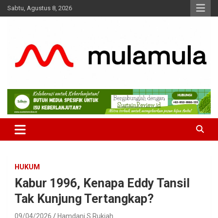
Skip
Sabtu, Agustus 8, 2026
to
content
Medianya para Gen Z
MulaMula
HUKUM
Kabur 1996, Kenapa Eddy Tansil
Tak Kunjung Tertangkap?
09/04/2026
Hamdani S Rukiah