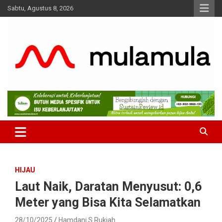
Skip
Sabtu, Agustus 8, 2026
to
content
Medianya para Gen Z
MulaMula
HIJAU
Laut Naik, Daratan Menyusut: 0,6
Meter yang Bisa Kita Selamatkan
28/10/2025
Hamdani S Rukiah