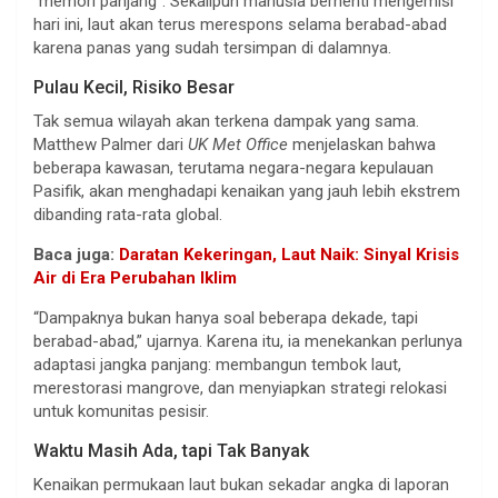
“memori panjang”. Sekalipun manusia berhenti mengemisi
hari ini, laut akan terus merespons selama berabad-abad
karena panas yang sudah tersimpan di dalamnya.
Pulau Kecil, Risiko Besar
Tak semua wilayah akan terkena dampak yang sama.
Matthew Palmer dari
UK Met Office
menjelaskan bahwa
beberapa kawasan, terutama negara-negara kepulauan
Pasifik, akan menghadapi kenaikan yang jauh lebih ekstrem
dibanding rata-rata global.
Baca juga:
Daratan Kekeringan, Laut Naik: Sinyal Krisis
Air di Era Perubahan Iklim
“Dampaknya bukan hanya soal beberapa dekade, tapi
berabad-abad,” ujarnya. Karena itu, ia menekankan perlunya
adaptasi jangka panjang: membangun tembok laut,
merestorasi mangrove, dan menyiapkan strategi relokasi
untuk komunitas pesisir.
Waktu Masih Ada, tapi Tak Banyak
Kenaikan permukaan laut bukan sekadar angka di laporan