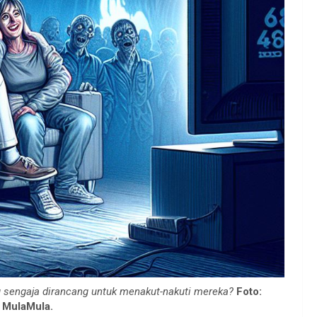
 sengaja dirancang untuk menakut-nakuti mereka?
Foto:
/ MulaMula.