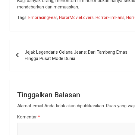
Bagi banyak orang, menonton film horor bukan hanya sekada
mendebarkan dan memuaskan.
Tags:
EmbracingFear
,
HororMovieLovers
,
HorrorFilmFans
,
Horr
Navigasi
Jejak Legendaris Celana Jeans: Dari Tambang Emas
pos
Hingga Pusat Mode Dunia
Tinggalkan Balasan
Alamat email Anda tidak akan dipublikasikan.
Ruas yang waji
Komentar
*