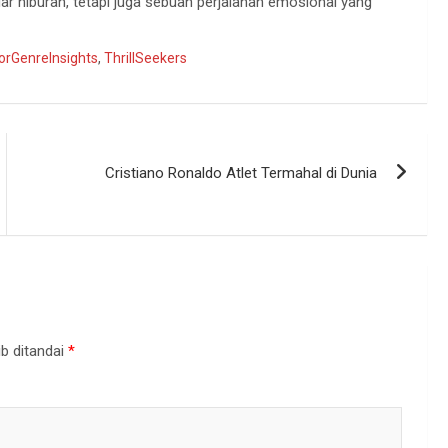
r hiburan, tetapi juga sebuah perjalanan emosional yang
orGenreInsights
,
ThrillSeekers
Cristiano Ronaldo Atlet Termahal di Dunia
b ditandai
*