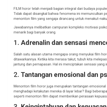
FILM horor telah menjadi bagian integral dari budaya popule
Tidak dapat disangkal bahwa fenomena ini memunculkan p
menonton film yang sengaja dirancang untuk menakut-naku
Jawabannya melibatkan campuran kompleks motivasi psikol
menarik bagi banyak orang.
1.
Adrenalin dan sensasi men
Salah satu alasan utama mengapa orang menyukai film horo
ditawarkannya. Ketika kita merasa takut, tubuh kita melep
jantung dan pernapasan. Hal ini menciptakan sensasi yang 
2.
Tantangan emosional dan ps
Menonton film horor juga merupakan tantangan emosional
menghadapi ketakutan mereka di layar lebar? Bagi beberap
seperti menonton film dapat memberikan perasaan kepuasa
3.
Keingintahuan dan kepuasan