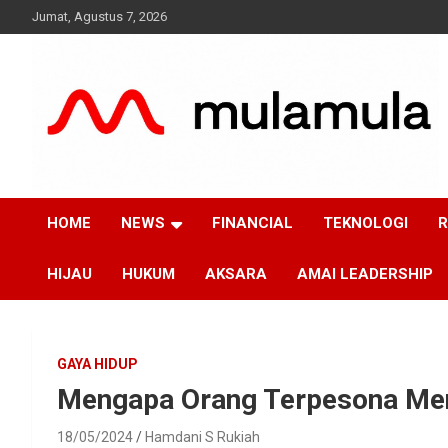
Skip
Jumat, Agustus 7, 2026
to
content
Medianya para Gen Z
MulaMula
HOME
NEWS
FINANCIAL
TEKNOLOGI
R
HIJAU
HUKUM
AKSARA
AMAI LEADERSHIP
GAYA HIDUP
Mengapa Orang Terpesona Men
18/05/2024
Hamdani S Rukiah