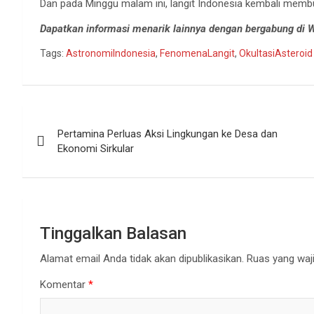
Dan pada Minggu malam ini, langit Indonesia kembali mem
Dapatkan informasi menarik lainnya dengan bergabung di
Tags:
AstronomiIndonesia
,
FenomenaLangit
,
OkultasiAsteroid
Navigasi
Pertamina Perluas Aksi Lingkungan ke Desa dan
pos
Ekonomi Sirkular
Tinggalkan Balasan
Alamat email Anda tidak akan dipublikasikan.
Ruas yang waji
Komentar
*