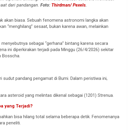
saat dari pandangan.
Foto:
Thirdman/ Pexels
.
dak akan biasa. Sebuah fenomena astronomi langka akan
it akan “menghilang” sesaat, bukan karena awan, melainkan
g menyebutnya sebagai “gerhana” bintang karena secara
 ini diperkirakan terjadi pada Minggu (26/4/2026) sekitar
m Bosscha.
dari sudut pandang pengamat di Bumi. Dalam peristiwa ini,
ra asteroid yang melintas dikenal sebagai (1201) Strenua.
a yang Terjadi?
bahkan bisa hilang total selama beberapa detik. Fenomenanya
a peneliti.