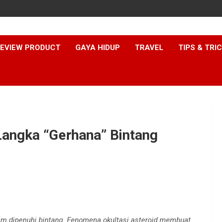
EVIEW PRODUCT
GAYA HIDUP
TRAVEL
TIPS & TRI
angka “Gerhana” Bintang
am dipenuhi bintang. Fenomena okultasi asteroid membuat