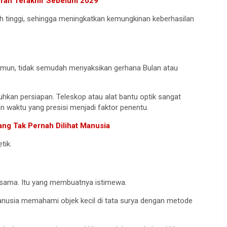
erah Terakhir Sebelum 2029
bih tinggi, sehingga meningkatkan kemungkinan keberhasilan
 Namun, tidak semudah menyaksikan gerhana Bulan atau
an persiapan. Teleskop atau alat bantu optik sangat
an waktu yang presisi menjadi faktor penentu.
ang Tak Pernah Dilihat Manusia
tik.
ng sama. Itu yang membuatnya istimewa.
 manusia memahami objek kecil di tata surya dengan metode