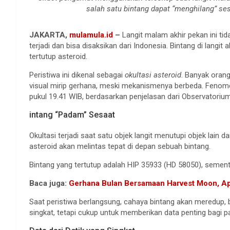
salah satu bintang dapat “menghilang” se
JAKARTA,
mulamula.id
–
Langit malam akhir pekan ini ti
terjadi dan bisa disaksikan dari Indonesia. Bintang di lang
tertutup asteroid.
Peristiwa ini dikenal sebagai
okultasi asteroid
. Banyak oran
visual mirip gerhana, meski mekanismenya berbeda. Fenomena
pukul 19.41 WIB, berdasarkan penjelasan dari Observatoriu
intang “Padam” Sesaat
Okultasi terjadi saat satu objek langit menutupi objek lain 
asteroid akan melintas tepat di depan sebuah bintang.
Bintang yang tertutup adalah HIP 35933 (HD 58050), sementa
Baca juga:
Gerhana Bulan Bersamaan Harvest Moon, Ap
Saat peristiwa berlangsung, cahaya bintang akan meredup, 
singkat, tetapi cukup untuk memberikan data penting bagi par