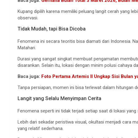
Baca juga:
Gerhana Bulan Total 3 Maret 2026, Bulan M
Kupang dipilih karena memiliki peluang langit cerah yang le
observasi.
Tidak Mudah, tapi Bisa Dicoba
Fenomena ini secara teoritis bisa diamati dari Indonesia.
Matahari.
Durasi yang sangat singkat membuat pengamatan membutuhk
disarankan. Selain itu, lokasi dengan minim polusi cahaya d
Baca juga:
Foto Pertama Artemis II Ungkap Sisi Bulan y
Tanpa persiapan, momen ini bisa terlewat dalam hitungan de
Langit yang Selalu Menyimpan Cerita
Fenomena seperti ini tidak terjadi setiap saat di lokasi ya
Lebih dari sekadar peristiwa visual, okultasi menjadi cara
yang relatif sederhana.