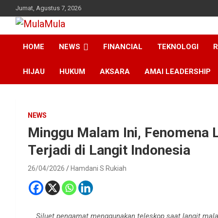
Skip
Jumat, Agustus 7, 2026
to
content
Medianya para Gen Z
MulaMula
HOME
NEWS
FINANCIAL
TEKNOLOGI
R
HIJAU
HUKUM
AKSARA
AMAI LEADERSHIP
NEWS
Minggu Malam Ini, Fenomena L
Terjadi di Langit Indonesia
26/04/2026
Hamdani S Rukiah
Siluet pengamat menggunakan teleskop saat langit mal