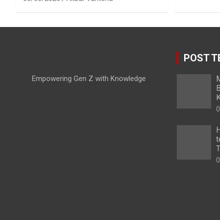
POST T
Empowering Gen Z with Knowledge
M
B
K
0
H
t
T
0