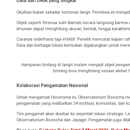
Data dari Detik yang Singkat
Okultasi bukan sekadar tontonan langit. Peristiwa ini menja
Objek seperti Strenua sulit diamati secara langsung karena u
ilmuwan dapat menghitung ukuran, bentuk, hingga karakteristi
Caranya sederhana tapi efektif. Peneliti mencatat kapan c
Data dari berbagai lokasi kemudian digabungkan untuk mere
Hamparan bintang di langit malam menjadi objek pengama
bintang bisa menghilang sesaat akibat t
Kolaborasi Pengamatan Nasional
Untuk mengamati fenomena ini, Observatorium Bosscha meng
pengamatan yang melibatkan 34 institusi, komunitas, dan kon
Tim pengamat akan disebar ke sejumlah lokasi strategis.
Observatorium Bosscha dan Jayagiri. Pengamatan juga dilak