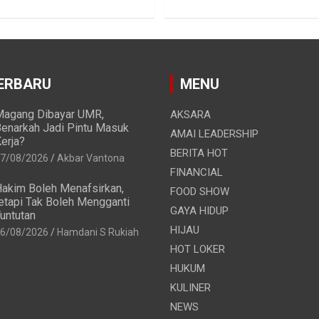
ERBARU
MENU
agang Dibayar UMR,
AKSARA
enarkah Jadi Pintu Masuk
AMAI LEADERSHIP
erja?
BERITA HOT
7/08/2026
Akbar Vantona
FINANCIAL
akim Boleh Menafsirkan,
FOOD SHOW
etapi Tak Boleh Mengganti
GAYA HIDUP
untutan
HIJAU
6/08/2026
Hamdani S Rukiah
HOT LOKER
HUKUM
KULINER
NEWS