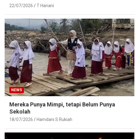
22/07/2026
T Hanani
NEWS
Mereka Punya Mimpi, tetapi Belum Punya
Sekolah
18/07/2026
Hamdani S Rukiah