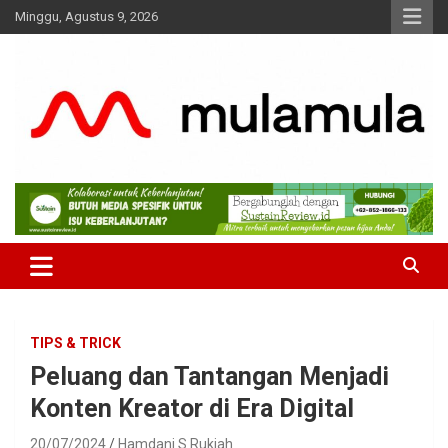
Skip
Minggu, Agustus 9, 2026
to
content
Medianya para Gen Z
MulaMula
TIPS & TRICK
Peluang dan Tantangan Menjadi
Konten Kreator di Era Digital
20/07/2024
Hamdani S Rukiah