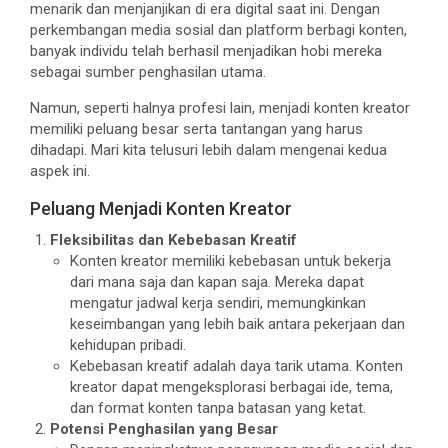
menarik dan menjanjikan di era digital saat ini. Dengan
perkembangan media sosial dan platform berbagi konten,
banyak individu telah berhasil menjadikan hobi mereka
sebagai sumber penghasilan utama.
Namun, seperti halnya profesi lain, menjadi konten kreator
memiliki peluang besar serta tantangan yang harus
dihadapi. Mari kita telusuri lebih dalam mengenai kedua
aspek ini.
Peluang Menjadi Konten Kreator
Fleksibilitas dan Kebebasan Kreatif
Konten kreator memiliki kebebasan untuk bekerja
dari mana saja dan kapan saja. Mereka dapat
mengatur jadwal kerja sendiri, memungkinkan
keseimbangan yang lebih baik antara pekerjaan dan
kehidupan pribadi.
Kebebasan kreatif adalah daya tarik utama. Konten
kreator dapat mengeksplorasi berbagai ide, tema,
dan format konten tanpa batasan yang ketat.
Potensi Penghasilan yang Besar