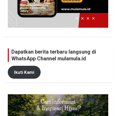
Dapatkan berita terbaru langsung di
WhatsApp Channel mulamula.id
Ikuti Kami