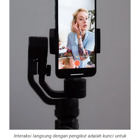
Interaksi langsung dengan pengikut adalah kunci untuk