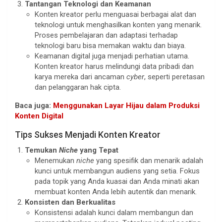
Tantangan Teknologi dan Keamanan
Konten kreator perlu menguasai berbagai alat dan
teknologi untuk menghasilkan konten yang menarik.
Proses pembelajaran dan adaptasi terhadap
teknologi baru bisa memakan waktu dan biaya.
Keamanan digital juga menjadi perhatian utama.
Konten kreator harus melindungi data pribadi dan
karya mereka dari ancaman
cyber
, seperti peretasan
dan pelanggaran hak cipta.
Baca juga:
Menggunakan Layar Hijau dalam Produksi
Konten Digital
Tips Sukses Menjadi Konten Kreator
Temukan
Niche
yang Tepat
Menemukan
niche
yang spesifik dan menarik adalah
kunci untuk membangun audiens yang setia. Fokus
pada topik yang Anda kuasai dan Anda minati akan
membuat konten Anda lebih autentik dan menarik.
Konsisten dan Berkualitas
Konsistensi adalah kunci dalam membangun dan