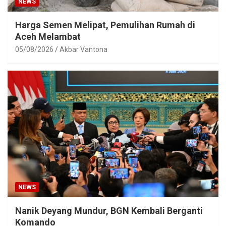
NEWS
Harga Semen Melipat, Pemulihan Rumah di
Aceh Melambat
05/08/2026
Akbar Vantona
NEWS
Nanik Deyang Mundur, BGN Kembali Berganti
Komando