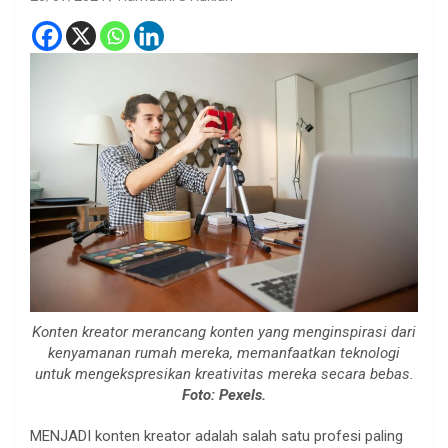
Konten kreator merancang konten yang menginspirasi dari
kenyamanan rumah mereka, memanfaatkan teknologi
untuk mengekspresikan kreativitas mereka secara bebas.
Foto: Pexels.
MENJADI konten kreator adalah salah satu profesi paling