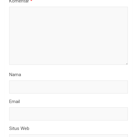
Komentar
*
Nama
Email
Situs Web