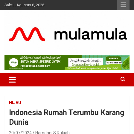
Skip
Sabtu, Agustus 8, 2026
to
content
Medianya para Gen Z
MulaMula
HIJAU
Indonesia Rumah Terumbu Karang
Dunia
20/07/2024
Hamdani S Rukiah