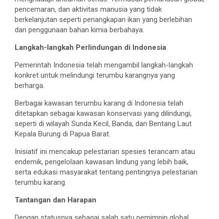
pencemaran, dan aktivitas manusia yang tidak
berkelanjutan seperti penangkapan ikan yang berlebihan
dan penggunaan bahan kimia berbahaya.
Langkah-langkah Perlindungan di Indonesia
Pemerintah Indonesia telah mengambil langkah-langkah
konkret untuk melindungi terumbu karangnya yang
berharga.
Berbagai kawasan terumbu karang di Indonesia telah
ditetapkan sebagai kawasan konservasi yang dilindungi,
seperti di wilayah Sunda Kecil, Banda, dan Bentang Laut
Kepala Burung di Papua Barat.
Inisiatif ini mencakup pelestarian spesies terancam atau
endemik, pengelolaan kawasan lindung yang lebih baik,
serta edukasi masyarakat tentang pentingnya pelestarian
terumbu karang.
Tantangan dan Harapan
Dengan statusnya sebagai salah satu pemimpin global