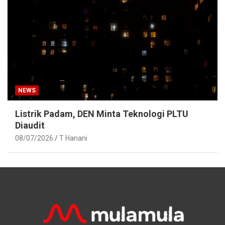
NEWS
Listrik Padam, DEN Minta Teknologi PLTU
Diaudit
08/07/2026
T Hanani