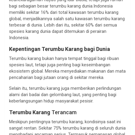
bagi sebagian besar terumbu karang dunia.Indonesia
memiliki sekitar 16% dari total kawasan terumbu karang
global, menjadikannya salah satu kawasan terumbu karang
terbesar di dunia. Lebih dari itu, sekitar 60% dari semua
spesies karang dunia dapat ditemukan di perairan
Indonesia.
Kepentingan Terumbu Karang bagi Dunia
Terumbu karang bukan hanya tempat tinggal bagi ribuan
spesies laut, tetapi juga penting bagi keseimbangan
ekosistem global. Mereka menyediakan makanan dan mata
pencaharian bagi jutaan orang di sekitar mereka.
Selain itu, terumbu karang juga memberikan perlindungan
alami dari badai dan gelombang laut, yang penting bagi
keberlangsungan hidup masyarakat pesisir.
Terumbu Karang
Terancam
Meskipun pentingnya terumbu karang, kondisinya saat ini
sangat rentan. Sekitar 75% terumbu karang di seluruh dunia
menghadapi ancaman serius. Termasuk pemanasan global,