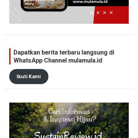
Dapatkan berita terbaru langsung di
WhatsApp Channel mulamula.id
Ikuti Kami