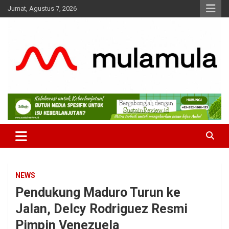
Skip
Jumat, Agustus 7, 2026
to
content
Medianya para Gen Z
MulaMula
NEWS
Pendukung Maduro Turun ke
Jalan, Delcy Rodriguez Resmi
Pimpin Venezuela