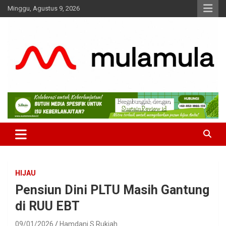
Skip
Minggu, Agustus 9, 2026
to
content
Medianya para Gen Z
MulaMula
HIJAU
Pensiun Dini PLTU Masih Gantung
di RUU EBT
09/01/2026
Hamdani S Rukiah