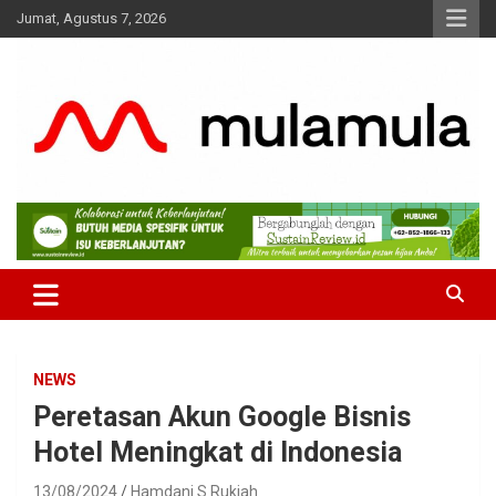
Skip
Jumat, Agustus 7, 2026
to
content
Medianya para Gen Z
MulaMula
NEWS
Peretasan Akun Google Bisnis
Hotel Meningkat di Indonesia
13/08/2024
Hamdani S Rukiah