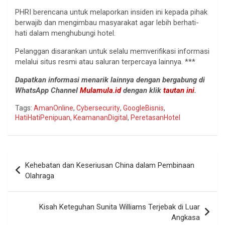
PHRI berencana untuk melaporkan insiden ini kepada pihak
berwajib dan mengimbau masyarakat agar lebih berhati-
hati dalam menghubungi hotel.
Pelanggan disarankan untuk selalu memverifikasi informasi
melalui situs resmi atau saluran terpercaya lainnya. ***
Dapatkan informasi menarik lainnya dengan bergabung di
WhatsApp Channel
Mulamula.id
dengan klik
tautan ini
.
Tags:
AmanOnline
,
Cybersecurity
,
GoogleBisnis
,
HatiHatiPenipuan
,
KeamananDigital
,
PeretasanHotel
Navigasi
Kehebatan dan Keseriusan China dalam Pembinaan
pos
Olahraga
Kisah Keteguhan Sunita Williams Terjebak di Luar
Angkasa