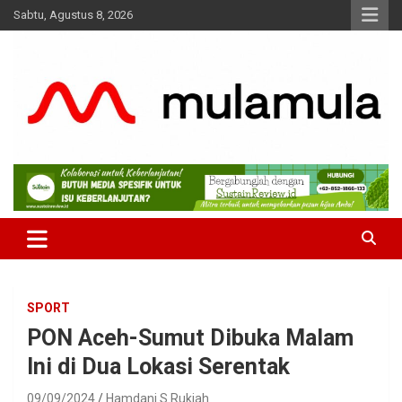
Skip
Sabtu, Agustus 8, 2026
to
content
Medianya para Gen Z
MulaMula
SPORT
PON Aceh-Sumut Dibuka Malam
Ini di Dua Lokasi Serentak
09/09/2024
Hamdani S Rukiah