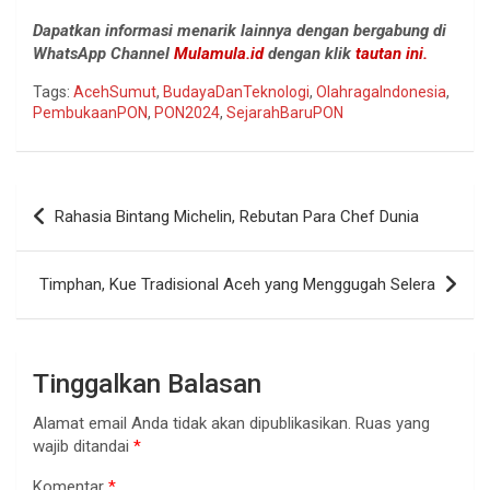
Dapatkan informasi menarik lainnya dengan bergabung di
WhatsApp Channel
Mulamula.id
dengan klik
tautan ini.
Tags:
AcehSumut
,
BudayaDanTeknologi
,
OlahragaIndonesia
,
PembukaanPON
,
PON2024
,
SejarahBaruPON
Navigasi
Rahasia Bintang Michelin, Rebutan Para Chef Dunia
pos
Timphan, Kue Tradisional Aceh yang Menggugah Selera
Tinggalkan Balasan
Alamat email Anda tidak akan dipublikasikan.
Ruas yang
wajib ditandai
*
Komentar
*