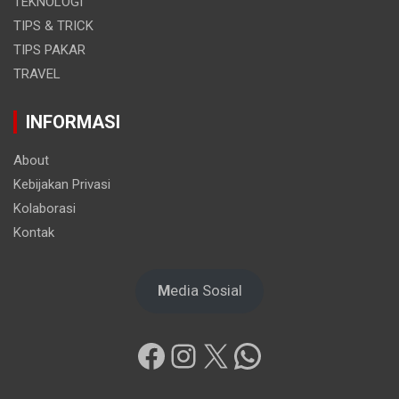
TEKNOLOGI
TIPS & TRICK
TIPS PAKAR
TRAVEL
INFORMASI
About
Kebijakan Privasi
Kolaborasi
Kontak
M
edia Sosial
Facebook
Instagram
X
WhatsApp