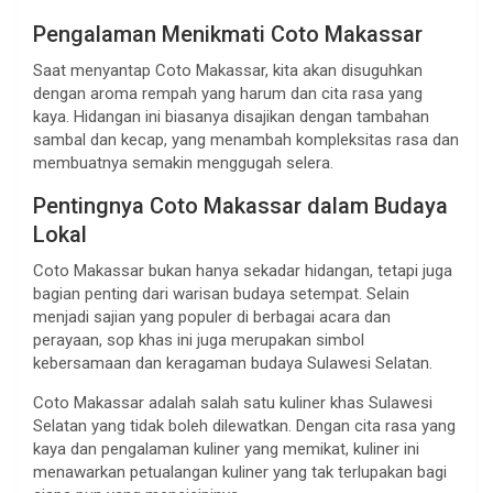
Pengalaman Menikmati Coto Makassar
Saat menyantap Coto Makassar, kita akan disuguhkan
dengan aroma rempah yang harum dan cita rasa yang
kaya. Hidangan ini biasanya disajikan dengan tambahan
sambal dan kecap, yang menambah kompleksitas rasa dan
membuatnya semakin menggugah selera.
Pentingnya Coto Makassar dalam Budaya
Lokal
Coto Makassar bukan hanya sekadar hidangan, tetapi juga
bagian penting dari warisan budaya setempat. Selain
menjadi sajian yang populer di berbagai acara dan
perayaan, sop khas ini juga merupakan simbol
kebersamaan dan keragaman budaya Sulawesi Selatan.
Coto Makassar adalah salah satu kuliner khas Sulawesi
Selatan yang tidak boleh dilewatkan. Dengan cita rasa yang
kaya dan pengalaman kuliner yang memikat, kuliner ini
menawarkan petualangan kuliner yang tak terlupakan bagi