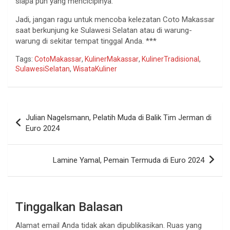
siapa pun yang mencicipinya.
Jadi, jangan ragu untuk mencoba kelezatan Coto Makassar
saat berkunjung ke Sulawesi Selatan atau di warung-
warung di sekitar tempat tinggal Anda. ***
Tags:
CotoMakassar
,
KulinerMakassar
,
KulinerTradisional
,
SulawesiSelatan
,
WisataKuliner
Navigasi
Julian Nagelsmann, Pelatih Muda di Balik Tim Jerman di
pos
Euro 2024
Lamine Yamal, Pemain Termuda di Euro 2024
Tinggalkan Balasan
Alamat email Anda tidak akan dipublikasikan.
Ruas yang