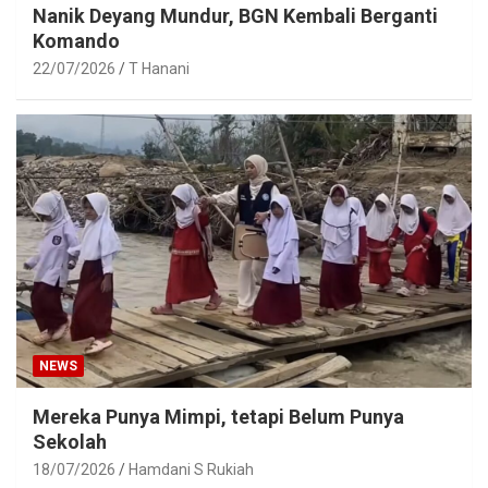
Nanik Deyang Mundur, BGN Kembali Berganti
Komando
22/07/2026
T Hanani
NEWS
Mereka Punya Mimpi, tetapi Belum Punya
Sekolah
18/07/2026
Hamdani S Rukiah