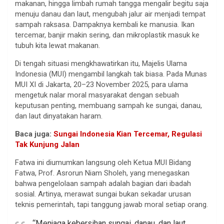
makanan, hingga limbah rumah tangga mengalir begitu saja
menuju danau dan laut, mengubah jalur air menjadi tempat
sampah raksasa. Dampaknya kembali ke manusia. Ikan
tercemar, banjir makin sering, dan mikroplastik masuk ke
tubuh kita lewat makanan.
Di tengah situasi mengkhawatirkan itu, Majelis Ulama
Indonesia (MUI) mengambil langkah tak biasa. Pada Munas
MUI XI di Jakarta, 20–23 November 2025, para ulama
mengetuk nalar moral masyarakat dengan sebuah
keputusan penting, membuang sampah ke sungai, danau,
dan laut dinyatakan haram.
Baca juga:
Sungai Indonesia Kian Tercemar, Regulasi
Tak Kunjung Jalan
Fatwa ini diumumkan langsung oleh Ketua MUI Bidang
Fatwa, Prof. Asrorun Niam Sholeh, yang menegaskan
bahwa pengelolaan sampah adalah bagian dari ibadah
sosial. Artinya, merawat sungai bukan sekadar urusan
teknis pemerintah, tapi tanggung jawab moral setiap orang.
“Menjaga kebersihan sungai, danau, dan laut