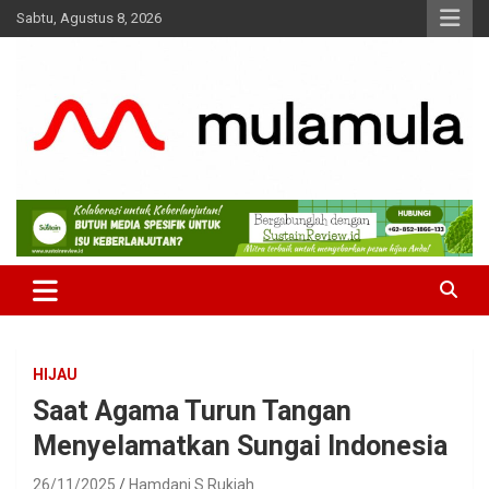
Skip
Sabtu, Agustus 8, 2026
to
content
Medianya para Gen Z
MulaMula
HIJAU
Saat Agama Turun Tangan
Menyelamatkan Sungai Indonesia
26/11/2025
Hamdani S Rukiah