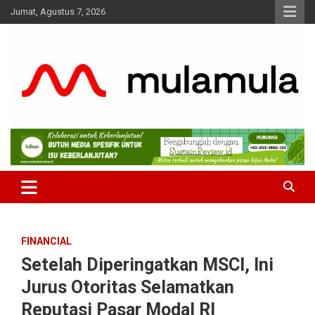
Skip
Jumat, Agustus 7, 2026
to
content
Medianya para Gen Z
MulaMula
FINANCIAL
Setelah Diperingatkan MSCI, Ini
Jurus Otoritas Selamatkan
Reputasi Pasar Modal RI