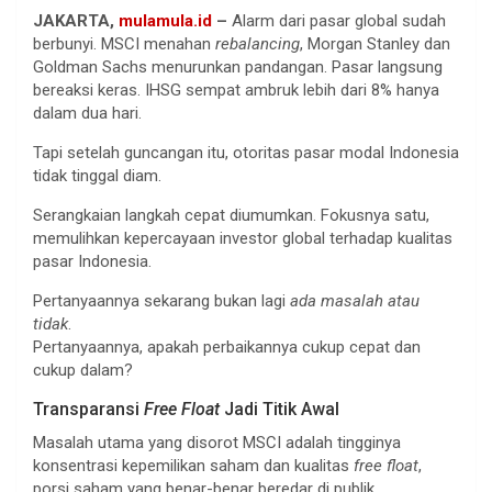
JAKARTA,
mulamula.id
–
Alarm dari pasar global sudah
berbunyi. MSCI menahan
rebalancing
, Morgan Stanley dan
Goldman Sachs menurunkan pandangan. Pasar langsung
bereaksi keras. IHSG sempat ambruk lebih dari 8% hanya
dalam dua hari.
Tapi setelah guncangan itu, otoritas pasar modal Indonesia
tidak tinggal diam.
Serangkaian langkah cepat diumumkan. Fokusnya satu,
memulihkan kepercayaan investor global terhadap kualitas
pasar Indonesia.
Pertanyaannya sekarang bukan lagi
ada masalah atau
tidak
.
Pertanyaannya, apakah perbaikannya cukup cepat dan
cukup dalam?
Transparansi
Free Float
Jadi Titik Awal
Masalah utama yang disorot MSCI adalah tingginya
konsentrasi kepemilikan saham dan kualitas
free float
,
porsi saham yang benar-benar beredar di publik.