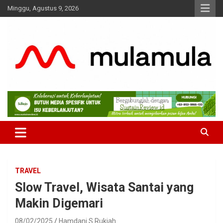
Skip
Minggu, Agustus 9, 2026
to
content
Medianya para Gen Z
MulaMula
TRAVEL
Slow Travel, Wisata Santai yang
Makin Digemari
08/02/2025
Hamdani S Rukiah