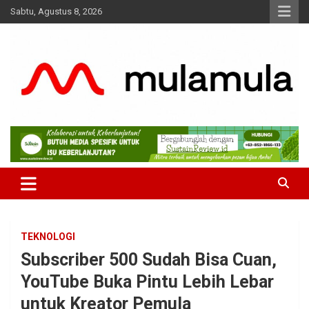
Skip
Sabtu, Agustus 8, 2026
to
content
Medianya para Gen Z
MulaMula
TEKNOLOGI
Subscriber 500 Sudah Bisa Cuan,
YouTube Buka Pintu Lebih Lebar
untuk Kreator Pemula