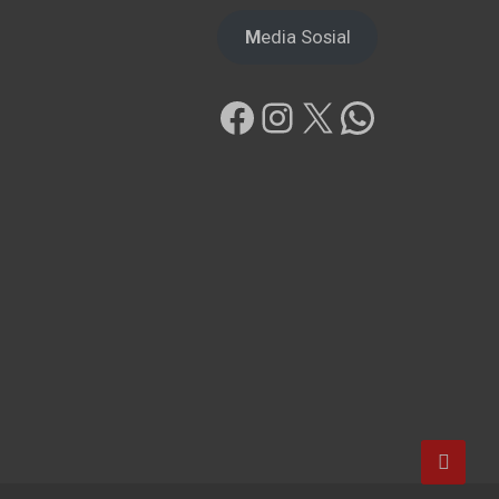
M
edia Sosial
Facebook
Instagram
X
WhatsAp