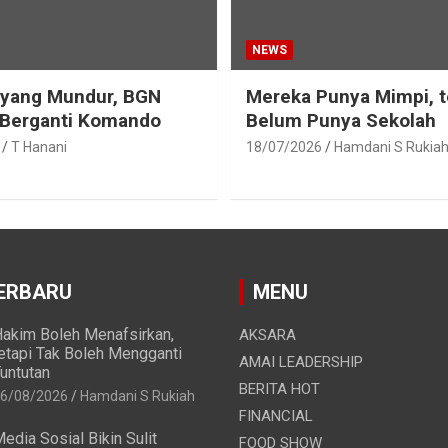
NEWS
eyang Mundur, BGN
Mereka Punya Mimpi, t
 Berganti Komando
Belum Punya Sekolah
T Hanani
18/07/2026
Hamdani S Rukia
ERBARU
MENU
akim Boleh Menafsirkan,
AKSARA
etapi Tak Boleh Mengganti
AMAI LEADERSHIP
untutan
BERITA HOT
6/08/2026
Hamdani S Rukiah
FINANCIAL
edia Sosial Bikin Sulit
FOOD SHOW