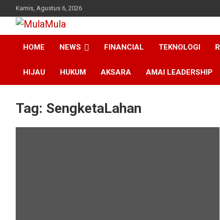
Skip
Kamis, Agustus 6, 2026
to
content
Medianya para Gen Z
MulaMula
HOME
NEWS
FINANCIAL
TEKNOLOGI
R
HIJAU
HUKUM
AKSARA
AMAI LEADERSHIP
Tag:
SengketaLahan