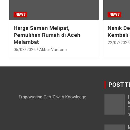
NEWS
NEWS
Harga Semen Melipat,
Nanik D
Pemulihan Rumah di Aceh
Kembali
Melambat
22/07/2026
05/08/2026
Akbar Vantona
POST T
Empowering Gen Z with Knowledge
H
t
T
0
M