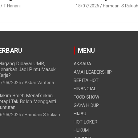
T Hanani
18/07/2026
Hamdani S Rukia
ERBARU
MENU
agang Dibayar UMR,
AKSARA
enarkah Jadi Pintu Masuk
AMAI LEADERSHIP
erja?
BERITA HOT
7/08/2026
Akbar Vantona
FINANCIAL
akim Boleh Menafsirkan,
FOOD SHOW
etapi Tak Boleh Mengganti
GAYA HIDUP
untutan
HIJAU
6/08/2026
Hamdani S Rukiah
HOT LOKER
HUKUM