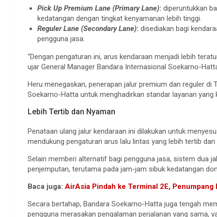
Pick Up Premium Lane (Primary Lane)
:
diperuntukkan ba
kedatangan dengan tingkat kenyamanan lebih tinggi.
Reguler Lane (Secondary Lane)
:
disediakan bagi kendara
pengguna jasa.
“Dengan pengaturan ini, arus kendaraan menjadi lebih teratur
ujar General Manager Bandara Internasional Soekarno-Hatta
Heru menegaskan, penerapan jalur premium dan reguler di 
Soekarno-Hatta untuk menghadirkan standar layanan yang ko
Lebih Tertib dan Nyaman
Penataan ulang jalur kendaraan ini dilakukan untuk menye
mendukung pengaturan arus lalu lintas yang lebih tertib dan 
Selain memberi alternatif bagi pengguna jasa, sistem dua ja
penjemputan, terutama pada jam-jam sibuk kedatangan dom
Baca juga:
AirAsia Pindah ke Terminal 2E, Penumpang 
Secara bertahap, Bandara Soekarno-Hatta juga tengah memb
pengguna merasakan pengalaman perjalanan yang sama, ya