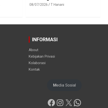
h
08/07/2026
T Hanani
INFORMASI
About
Kebijakan Privasi
Kolaborasi
Kontak
M
edia Sosial
Facebook
Instagram
X
WhatsAp