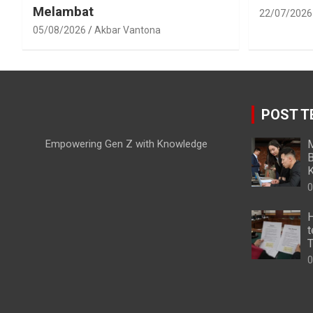
Melambat
22/07/2026
05/08/2026
Akbar Vantona
POST T
Empowering Gen Z with Knowledge
M
B
K
0
H
t
T
0