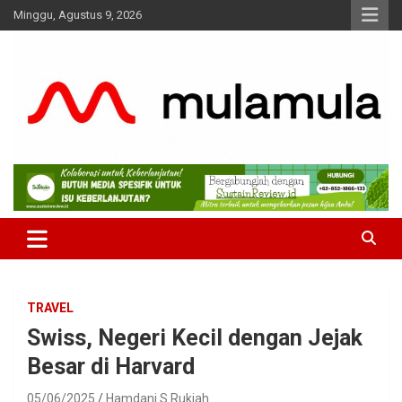
Skip
Minggu, Agustus 9, 2026
to
content
Medianya para Gen Z
MulaMula
TRAVEL
Swiss, Negeri Kecil dengan Jejak
Besar di Harvard
05/06/2025
Hamdani S Rukiah