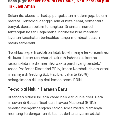
Baca juga:
Kanker Paru di Era Polusi, Non-Perokok pun
Tak Lagi Aman
Selain itu, akses terhadap pengobatan modern juga belum
merata. Teknologi canggih ada di kota besar, sementara
banyak daerah belum terjangkau. Di sinilah muncul
tantangan besar. Bagaimana Indonesia bisa memberi
layanan kesehatan berkualitas tanpa membuat pasien
makin terbebani.
“Fasilitas seperti siklotron tidak boleh hanya terkonsentrasi
di Jawa. Harus tersebar di seluruh Indonesia, karena
radionuklida medis memiliki waktu paruh yang pendek,”
tegas Profesor Riset dari BRIN, Imam Kambali, dalam orasi
ilmiahnya di Gedung B.J. Habibie, Jakarta (20/8),
sebagaimana dikutip dari laman resmi BRIN.
Teknologi Nuklir, Harapan Baru
Di tengah situasi ini, ada kabar baik dari dunia riset. Para
ilmuwan di Badan Riset dan Inovasi Nasional (BRIN)
sedang mengembangkan radionuklida medis. Namanya
memang terdengar rumit, tapi sederhananya, ini adalah