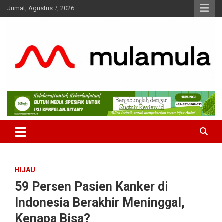
Skip
Jumat, Agustus 7, 2026
to
content
Medianya para Gen Z
MulaMula
HIJAU
59 Persen Pasien Kanker di
Indonesia Berakhir Meninggal,
Kenapa Bisa?