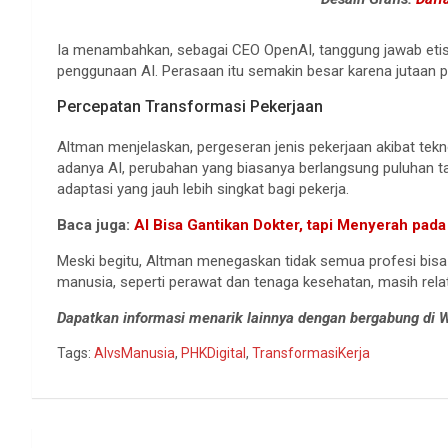
Ia menambahkan, sebagai CEO OpenAI, tanggung jawab etis 
penggunaan AI. Perasaan itu semakin besar karena jutaan 
Percepatan Transformasi Pekerjaan
Altman menjelaskan, pergeseran jenis pekerjaan akibat te
adanya AI, perubahan yang biasanya berlangsung puluhan tah
adaptasi yang jauh lebih singkat bagi pekerja.
Baca juga:
AI Bisa Gantikan Dokter, tapi Menyerah pa
Meski begitu, Altman menegaskan tidak semua profesi bisa 
manusia, seperti perawat dan tenaga kesehatan, masih rela
Dapatkan informasi menarik lainnya dengan bergabung di
Tags:
AIvsManusia
,
PHKDigital
,
TransformasiKerja
Navigasi