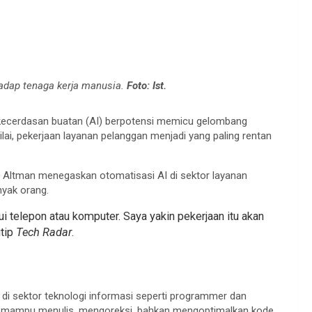
hadap tenaga kerja manusia.
Foto: Ist.
kecerdasan buatan (AI) berpotensi memicu gelombang
lai, pekerjaan layanan pelanggan menjadi yang paling rentan
 Altman menegaskan otomatisasi AI di sektor layanan
nyak orang.
ui telepon atau komputer. Saya yakin pekerjaan itu akan
utip
Tech Radar
.
 di sektor teknologi informasi seperti programmer dan
dah mampu menulis, mengoreksi, bahkan mengoptimalkan kode