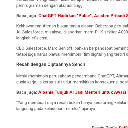
pemrograman dengan akurasi tinggi.
Baca juga:
ChatGPT Hadirkan “Pulse”, Asisten Pribadi 
Kekhawatiran Altman bukan tanpa alasan. Beberapa perus
AI. Salesforce, misalnya, dilaporkan mem-PHK sekitar 4.000
langkah efisiensi.
CEO Salesforce, Marc Benioff, bahkan berpendapat pemimp
tetapi juga harus piawai memimpin “tim digital” yang terdiri d
Resah dengan Ciptaannya Sendiri
Meski memimpin perusahaan pengembang ChatGPT, Altman 
dunia kerja. Ia kerap sulit tidur memikirkan konsekuensi sos
Baca juga:
Albania Tunjuk AI Jadi Menteri untuk Awasi
“Yang membuat saya resah bukan hanya seseorang kehilang
langsung pada kehidupan mereka,” ujarnya.
Desain Grafis:
Daff