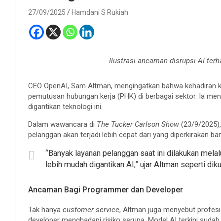
27/09/2025
Hamdani S Rukiah
Ilustrasi ancaman disrupsi AI ter
CEO OpenAI, Sam Altman, mengingatkan bahwa kehadiran 
pemutusan hubungan kerja (PHK) di berbagai sektor. Ia meni
digantikan teknologi ini.
Dalam wawancara di
The Tucker Carlson Show
(23/9/2025),
pelanggan akan terjadi lebih cepat dari yang diperkirakan ba
“Banyak layanan pelanggan saat ini dilakukan melal
lebih mudah digantikan AI,” ujar Altman seperti dik
Ancaman Bagi Programmer dan Developer
Tak hanya
customer service
, Altman juga menyebut profesi
developer menghadapi risiko serupa. Model AI terkini su