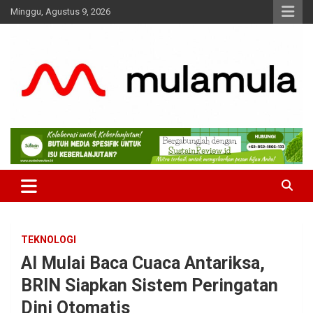
Skip
Minggu, Agustus 9, 2026
to
content
Medianya para Gen Z
MulaMula
TEKNOLOGI
AI Mulai Baca Cuaca Antariksa,
BRIN Siapkan Sistem Peringatan
Dini Otomatis