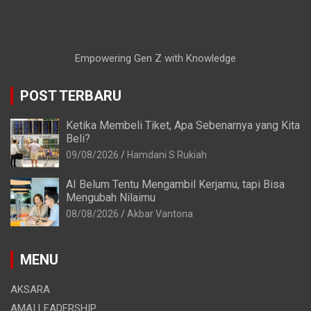
Empowering Gen Z with Knowledge
POST TERBARU
Ketika Membeli Tiket, Apa Sebenarnya yang Kita
Beli?
09/08/2026
Hamdani S Rukiah
AI Belum Tentu Mengambil Kerjamu, tapi Bisa
Mengubah Nilaimu
08/08/2026
Akbar Vantona
MENU
AKSARA
AMAI LEADERSHIP