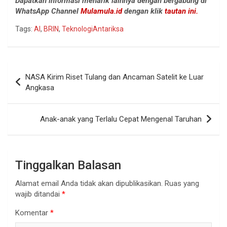
Dapatkan informasi menarik lainnya dengan bergabung di
WhatsApp Channel
Mulamula.id
dengan klik
tautan ini.
Tags:
AI
,
BRIN
,
TeknologiAntariksa
Navigasi
NASA Kirim Riset Tulang dan Ancaman Satelit ke Luar
pos
Angkasa
Anak-anak yang Terlalu Cepat Mengenal Taruhan
Tinggalkan Balasan
Alamat email Anda tidak akan dipublikasikan.
Ruas yang
wajib ditandai
*
Komentar
*