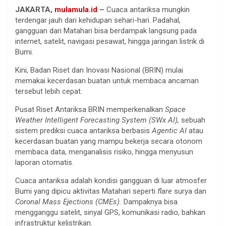
JAKARTA,
mulamula.id
–
Cuaca antariksa mungkin
terdengar jauh dari kehidupan sehari-hari. Padahal,
gangguan dari Matahari bisa berdampak langsung pada
internet, satelit, navigasi pesawat, hingga jaringan listrik di
Bumi.
Kini, Badan Riset dan Inovasi Nasional (BRIN) mulai
memakai kecerdasan buatan untuk membaca ancaman
tersebut lebih cepat.
Pusat Riset Antariksa BRIN memperkenalkan
Space
Weather Intelligent Forecasting System (SWx AI),
sebuah
sistem prediksi cuaca antariksa berbasis
Agentic AI
atau
kecerdasan buatan yang mampu bekerja secara otonom
membaca data, menganalisis risiko, hingga menyusun
laporan otomatis.
Cuaca antariksa adalah kondisi gangguan di luar atmosfer
Bumi yang dipicu aktivitas Matahari seperti
flare
surya dan
Coronal Mass Ejections (CMEs).
Dampaknya bisa
mengganggu satelit, sinyal GPS, komunikasi radio, bahkan
infrastruktur kelistrikan.