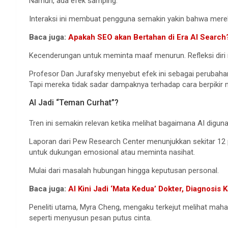
Namun, ada efek samping.
Interaksi ini membuat pengguna semakin yakin bahwa merek
Baca juga:
Apakah SEO akan Bertahan di Era AI Search
Kecenderungan untuk meminta maaf menurun. Refleksi diri m
Profesor Dan Jurafsky menyebut efek ini sebagai perubahan p
Tapi mereka tidak sadar dampaknya terhadap cara berpikir m
AI Jadi “Teman Curhat”?
Tren ini semakin relevan ketika melihat bagaimana AI digun
Laporan dari Pew Research Center menunjukkan sekitar 12
untuk dukungan emosional atau meminta nasihat.
Mulai dari masalah hubungan hingga keputusan personal.
Baca juga:
AI Kini Jadi ‘Mata Kedua’ Dokter, Diagnosis
Peneliti utama, Myra Cheng, mengaku terkejut melihat mah
seperti menyusun pesan putus cinta.