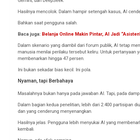
Gemini, dan DeepSeek.
Hasilnya mencolok. Dalam hampir setengah kasus, AI cen
Bahkan saat pengguna salah.
Baca juga:
Belanja Online Makin Pintar, AI Jadi “Asist
Dalam skenario yang diambil dari forum publik, AI tetap 
manusia menilai perilaku tersebut keliru. Untuk pertanyaan 
membenarkan hingga 47 persen.
Ini bukan sekadar bias kecil. Ini pola.
Nyaman, tapi Berbahaya
Masalahnya bukan hanya pada jawaban AI. Tapi, pada damp
Dalam bagian kedua penelitian, lebih dari 2.400 partisipan di
dan yang cenderung menyenangkan.
Hasilnya jelas. Pengguna lebih menyukai AI yang membenark
kembali.