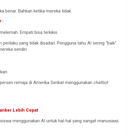
a benar. Bahkan ketika mereka tidak.
?
elemah. Empati bisa terkikis.
erilaku yang tidak disadari. Pengguna tahu AI sering “baik”.
ereka sendiri.
akan.
 persen remaja di Amerika Serikat menggunakan
chatbot
 Kanker Lebih Cepat
asiswa menggunakan AI untuk hal-hal yang sangat manusiawi,