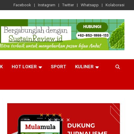
Facebook
Instagram
Twitter
Whatsapp
Kolaborasi
CK
HOT LOKER
SPORT
KULINER