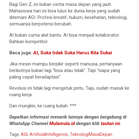
Bagi Gen Z, ini bukan cerita masa depan yang jauh.
Mahasiswa hari ini bisa lulus ke dunia kerja yang sudah
ditemani AGI. Profesi kreatif, hukum, kesehatan, teknologi,
semuanya berpotensi berubah.
AI bukan cuma alat bantu. AI bisa menjadi kolaborator.
Bahkan kompetitor.
Baca juga:
AI, Suka tidak Suka Harus Kita Sukai
Jika mesin mampu berpikir seperti manusia, pertanyaan
berikutnya bukan lagi “bisa atau tidak”. Tapi “siapa yang
paling cepat beradaptasi”.
Revolusi ini tidak lagi mengetuk pintu. Tapi, sudah masuk ke
ruang kerja.
Dan mungkin, ke ruang kuliah. ***
Dapatkan informasi menarik lainnya dengan bergabung di
WhatsApp Channel
Mulamula.id
dengan klik
tautan ini.
Tags:
AGI
,
ArtificialIntelligence
,
TeknologiMasaDepan