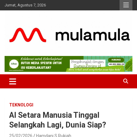
Skip
Jumat, Agustus 7, 2026
to
content
Medianya para Gen Z
MulaMula
TEKNOLOGI
AI Setara Manusia Tinggal
Selangkah Lagi, Dunia Siap?
25/02/2026
Hamdani S Rukiah