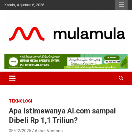
Skip
Kamis, Agustus 6, 2026
to
content
Medianya para Gen Z
MulaMula
TEKNOLOGI
Apa Istimewanya AI.com sampai
Dibeli Rp 1,1 Triliun?
08/02/2026
Akbar Vantona