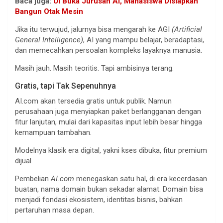
Baca juga:
UI Buka Jurusan AI, Mahasiswa Disiapkan
Bangun Otak Mesin
Jika itu terwujud, jalurnya bisa mengarah ke AGI
(Artificial
General Intelligence)
, AI yang mampu belajar, beradaptasi,
dan memecahkan persoalan kompleks layaknya manusia.
Masih jauh. Masih teoritis. Tapi ambisinya terang.
Gratis, tapi Tak Sepenuhnya
AI.com akan tersedia gratis untuk publik. Namun
perusahaan juga menyiapkan paket berlangganan dengan
fitur lanjutan, mulai dari kapasitas input lebih besar hingga
kemampuan tambahan.
Modelnya klasik era digital, yakni kses dibuka, fitur premium
dijual.
Pembelian
AI.com
menegaskan satu hal, di era kecerdasan
buatan, nama domain bukan sekadar alamat. Domain bisa
menjadi fondasi ekosistem, identitas bisnis, bahkan
pertaruhan masa depan.