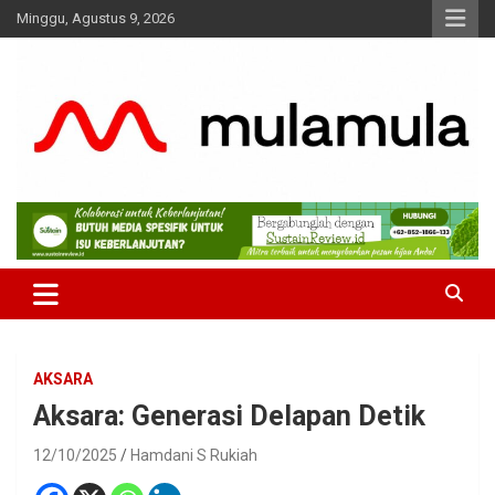
Skip
Minggu, Agustus 9, 2026
to
content
Medianya para Gen Z
MulaMula
AKSARA
Aksara: Generasi Delapan Detik
12/10/2025
Hamdani S Rukiah