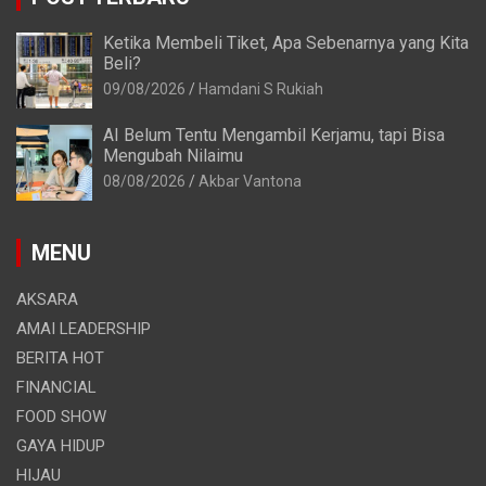
Ketika Membeli Tiket, Apa Sebenarnya yang Kita
Beli?
09/08/2026
Hamdani S Rukiah
AI Belum Tentu Mengambil Kerjamu, tapi Bisa
Mengubah Nilaimu
08/08/2026
Akbar Vantona
MENU
AKSARA
AMAI LEADERSHIP
BERITA HOT
FINANCIAL
FOOD SHOW
GAYA HIDUP
HIJAU