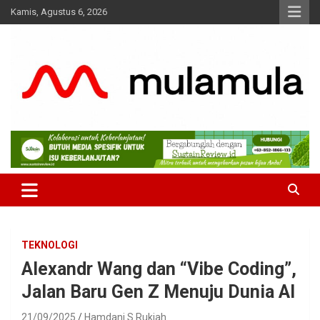
Skip
Kamis, Agustus 6, 2026
to
content
Medianya para Gen Z
MulaMula
TEKNOLOGI
Alexandr Wang dan “Vibe Coding”,
Jalan Baru Gen Z Menuju Dunia AI
21/09/2025
Hamdani S Rukiah