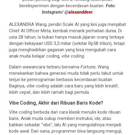
bereksperimen dengan kecerdasan buatan.
Foto:
Instagram/ @
alexanddeer
.
ALEXANDRA Wang, pendiri Scale AI yang kini juga menjabat
Chief AI Officer Meta, kembali menarik perhatian dunia. Di
usia 28 tahun, ia bukan hanya masuk jajaran orang terkaya
dengan kekayaan USD 3,5 miliar (sekitar Rp58 triliun), tetapi
juga menghadirkan gagasan yang bisa mengubah cara
anak muda belajar coding,
vibe coding.
Dalam wawancara terbaru bersama
Fortune
, Wang
menekankan bahwa generasi muda tidak perlu takut untuk
terjun ke pemrograman berbasis kecerdasan buatan.
Baginya,
vibe coding
adalah cara baru yang lebih kreatif,
lebih cepat, dan lebih ramah bagi pemula.
Vibe Coding, Akhir dari Ribuan Baris Kode?
Vibe coding
berbeda dari cara klasik menulis kode ribuan
baris. Anak muda cukup memberi instruksi, ide, atau
bahkan sekadar “vibe”, lalu AI yang mengolahnya menjadi
kode awal. Dari sana, programmer bisa langsung menguji,