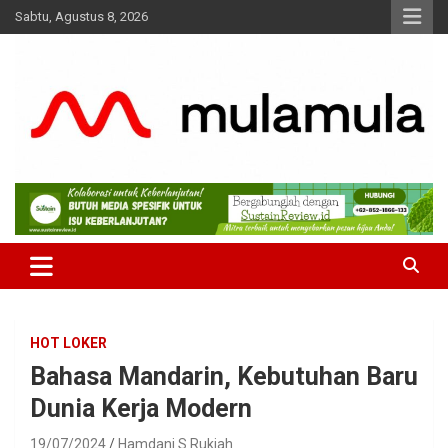
Skip
Sabtu, Agustus 8, 2026
to
content
Medianya para Gen Z
MulaMula
HOT LOKER
Bahasa Mandarin, Kebutuhan Baru
Dunia Kerja Modern
19/07/2024
Hamdani S Rukiah