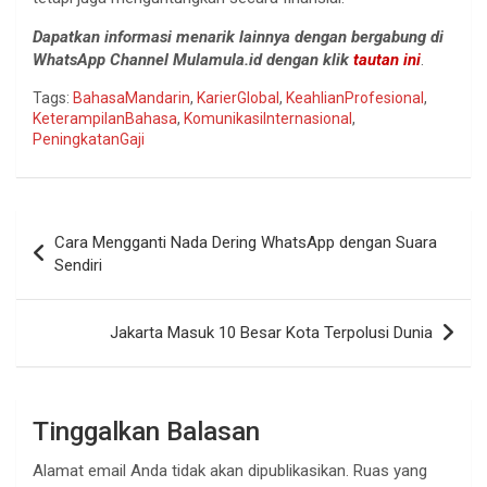
Dapatkan informasi menarik lainnya dengan bergabung di
WhatsApp Channel Mulamula.id dengan klik
tautan ini
.
Tags:
BahasaMandarin
,
KarierGlobal
,
KeahlianProfesional
,
KeterampilanBahasa
,
KomunikasiInternasional
,
PeningkatanGaji
Navigasi
Cara Mengganti Nada Dering WhatsApp dengan Suara
pos
Sendiri
Jakarta Masuk 10 Besar Kota Terpolusi Dunia
Tinggalkan Balasan
Alamat email Anda tidak akan dipublikasikan.
Ruas yang